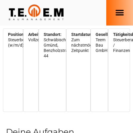
Position:
Arbeitszeit:
Standort:
Startdatum:
Gesellschaft:
Tätigkeits
Steuerberater
Vollzeit
Schwäbisch
Zum
Teem
Steuerber
(w/m/d)
Gmünd,
nächstmöglichen
Bau
/
Benzholzstraße
Zeitpunkt
GmbH
Finanzen
44
Deine Aufgaben