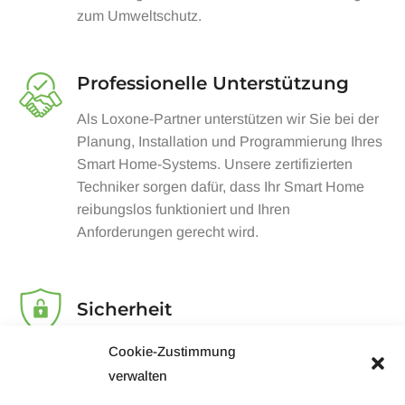
zum Umweltschutz.
Professionelle Unterstützung
Als Loxone-Partner unterstützen wir Sie bei der
Planung, Installation und Programmierung Ihres
Smart Home-Systems. Unsere zertifizierten
Techniker sorgen dafür, dass Ihr Smart Home
reibungslos funktioniert und Ihren
Anforderungen gerecht wird.
Sicherheit
Mit Loxone haben Sie die Gewissheit, dass Ihr
Cookie-Zustimmung
Zuhause rund um die Uhr geschützt ist.
verwalten
Intelligente Sicherheitsfunktionen wie