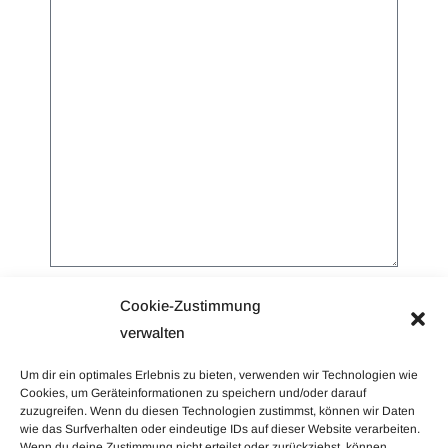
Sie erklären sich damit einverstanden, dass Ihre
Cookie-Zustimmung
Daten zur Bearbeitung Ihres Anliegens verwendet
verwalten
werden. Weitere Informationen und
Um dir ein optimales Erlebnis zu bieten, verwenden wir Technologien wie
Widerrufshinweise finden Sie in der
Cookies, um Geräteinformationen zu speichern und/oder darauf
Datenschutzerklärung. *
zuzugreifen. Wenn du diesen Technologien zustimmst, können wir Daten
wie das Surfverhalten oder eindeutige IDs auf dieser Website verarbeiten.
Wenn du deine Zustimmung nicht erteilst oder zurückziehst, können