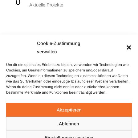
Aktuelle Projekte
Cookie-Zustimmung
verwalten
Um dir ein optimales Erlebnis zu bieten, verwenden wir Technologien wie
Cookies, um Geräteinformationen zu speichern und/oder darauf
zuzugreifen. Wenn du diesen Technologien zustimmst, können wir Daten
wie das Surfverhalten oder eindeutige IDs auf dieser Website verarbeiten.
Wenn du deine Zustimmung nicht erteilst oder zurückziehst, können
bestimmte Merkmale und Funktionen beeinträchtigt werden.
Simple and
Akzeptieren
Transparent Pricing
Ablehnen
Lorem ipsum dolor sit amet, consectetur adipiscing elit. Ut elit
tellus, luctus nec ullamcorper mattis pulvinar.
Einstellungen ansehen